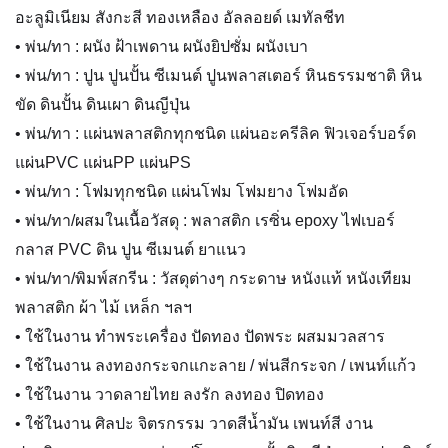
อะลูมิเนียม สังกะสี ทองเหลือง อัลลอยด์ เมทัลชีท
• พ่น/ทา : ผนัง ฝ้าเพดาน ผนังยิปซั่ม ผนังเบา
• พ่น/ทา : ปูน ปูนปั้น ซีเมนต์ ปูนพลาสเตอร์ หินธรรมชาติ หิน
ขัด ดินปั้น ดินเผา ดินญีปุ่น
• พ่น/ทา : แผ่นพลาสติกทุกชนิด แผ่นอะครีลิค ฟิวเจอร์บอร์ด
แผ่นPVC แผ่นPP แผ่นPS
• พ่น/ทา : โฟมทุกชนิด แผ่นโฟม โฟมยาง โฟมอัด
• พ่น/ทา/ผสมในเนื้อวัสดุ : พลาสติก เรซิ่น epoxy ไฟเบอร์
กลาส PVC ดิน ปูน ซีเมนต์ ยาแนว
• พ่น/ทา/พิมพ์สกรีน : วัสดุต่างๆ กระดาษ หนังแท้ หนังเทียม
พลาสติก ผ้า ไม้ เหล็ก ฯลฯ
• ใช้ในงาน ทำพระเครื่อง ปัดทอง ปัดพระ ผสมมวลสาร
• ใช้ในงาน ลงทองกระจกแกะลาย / พ่นสีกระจก / เพนท์แก้ว
• ใช้ในงาน วาดลายไทย ลงรัก ลงทอง ปิดทอง
• ใช้ในงาน ศิลปะ จิตรกรรม วาดสีน้ำมัน เพนท์สี งาน