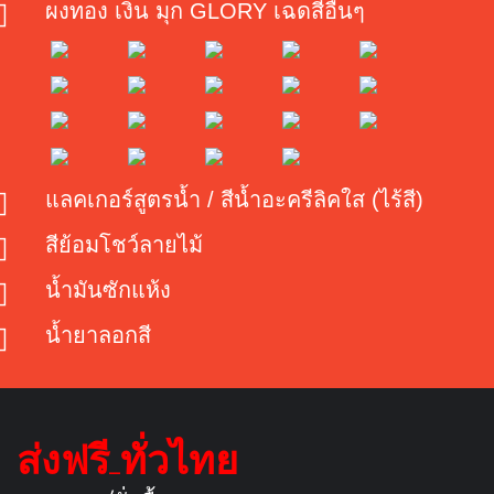
ผงทอง เงิน มุก GLORY เฉดสีอื่นๆ
แลคเกอร์สูตรน้ำ / สีน้ำอะครีลิคใส (ไร้สี)
สีย้อมโชว์ลายไม้
น้ำมันซักแห้ง
น้ำยาลอกสี
ส่งฟรี ทั่วไทย