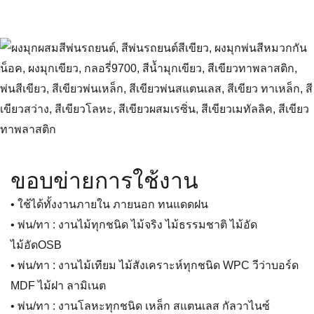
ขอบข่ายการใช้งาน
• ใช้ได้ทั้งงานภายใน ภายนอก ทนแดดฝน
• พ่น/ทา : งานไม้ทุกชนิด ไม้จริง ไม้ธรรมชาติ ไม้อัด
ไม้อัดOSB
• พ่น/ทา : งานไม้เทียม ไม้สังเคราะห์ทุกชนิด WPC วีว่าบอร์ด
MDF ไม้ฝา ลามิเนต
• พ่น/ทา : งานโลหะทุกชนิด เหล็ก สแตนเลส กัลวาไนซ์