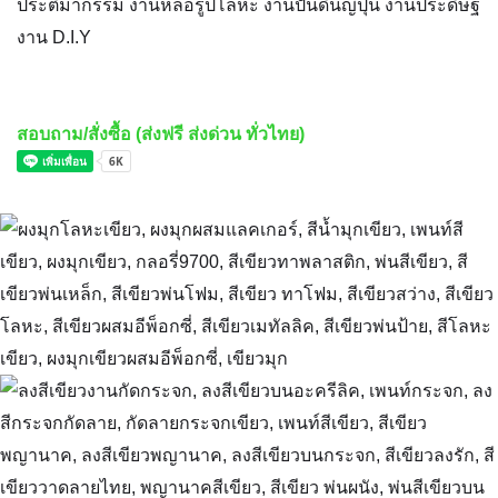
ประติมากรรม งานหล่อรูปโลหะ งานปั้นดินญีปุ่น งานประดิษฐ์
งาน D.I.Y
สอบถาม/สั่งซื้อ (ส่งฟรี ส่งด่วน ทั่วไทย)