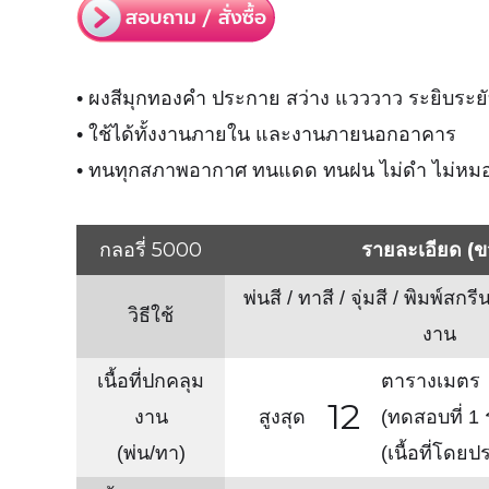
• ผงสีมุกทองคำ ประกาย สว่าง แวววาว ระยิบระย
• ใช้ได้ทั้งงานภายใน และงานภายนอกอาคาร
• ทนทุกสภาพอากาศ ทนแดด ทนฝน ไม่ดำ ไม่หมอง
กลอรี่ 5000
รายละเอียด (ข
พ่นสี / ทาสี / จุ่มสี / พิมพ์สกร
วิธีใช้
งาน
เนื้อที่ปกคลุม
ตารางเมตร
12
งาน
สูงสุด
(ทดสอบที่ 1
(พ่น/ทา)
(เนื้อที่โดย