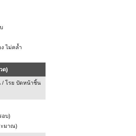
ับ
 ไม่คล้ำ
วด)
ีน / โรย ปัดหน้าชิ้น
 รอบ)
ประมาณ)