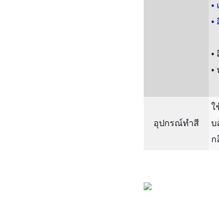
•
• 
• 
• 
ใช
อุปกรณ์ทำสี
บล
กล