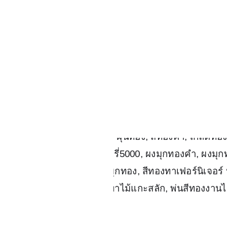
ผงสีทอง สีเงิน สีทองแดง สีมุก
สีย้