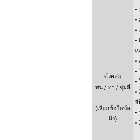
• 
•
•
•
เน
• 
• 
ตัวผสม
• 
พ่น / ทา / จุ่มสี
• 
อี
(เลือกข้อใดข้อ
•
นึง)
• 