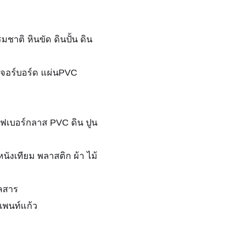
รมชาติ หินขัด ดินปั้น ดิน
วเจอร์บอร์ด แผ่นPVC
ด
 ไฟเบอร์กลาส PVC ดิน ปูน
หนังเทียม พลาสติก ผ้า ไม้
วลสาร
เพนท์แก้ว