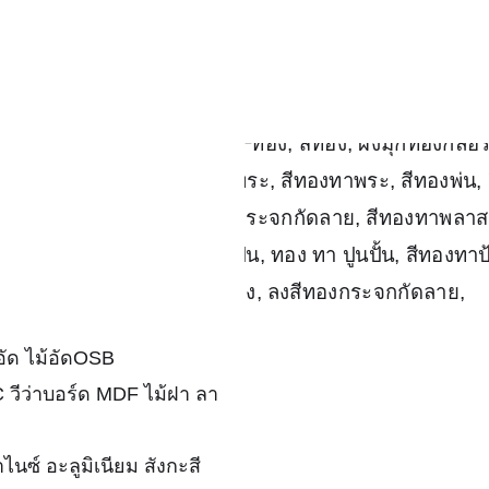
้อัด ไม้อัดOSB
C วีว่าบอร์ด MDF ไม้ฝา ลา
นซ์ อะลูมิเนียม สังกะสี