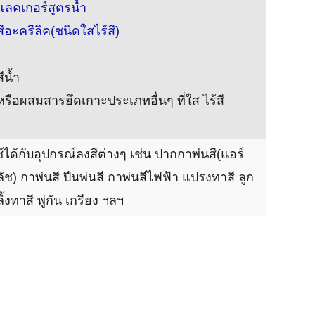
 แลคเกอร์สูตรน้ำ
สีอะครีลิค(ชนิดใสไร้สี)
สีน้ำ
หรือผสมสารยึดเกาะประเภทอื่นๆ ที่ใส ไร้สี
้ได้กับอุปกรณ์ลงสีต่างๆ เช่น ปากกาพ่นสี(แอร์
ัช) กาพ่นสี ปืนพ่นสี กาพ่นสีไฟฟ้า แปรงทาสี ลูก
ิ้งทาสี พู่กัน เกรียง ฯลฯ