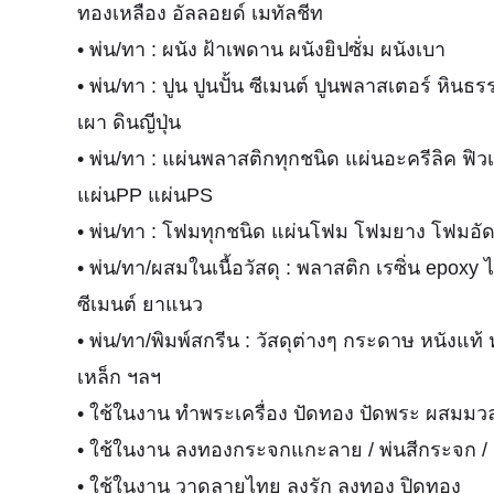
ทองเหลือง อัลลอยด์ เมทัลชีท
• พ่น/ทา : ผนัง ฝ้าเพดาน ผนังยิปซั่ม ผนังเบา
• พ่น/ทา : ปูน ปูนปั้น ซีเมนต์ ปูนพลาสเตอร์ หินธร
เผา ดินญีปุ่น
• พ่น/ทา : แผ่นพลาสติกทุกชนิด แผ่นอะครีลิค ฟิ
แผ่นPP แผ่นPS
• พ่น/ทา : โฟมทุกชนิด แผ่นโฟม โฟมยาง โฟมอั
• พ่น/ทา/ผสมในเนื้อวัสดุ : พลาสติก เรซิ่น epoxy
ซีเมนต์ ยาแนว
• พ่น/ทา/พิมพ์สกรีน : วัสดุต่างๆ กระดาษ หนังแท้ 
เหล็ก ฯลฯ
• ใช้ในงาน ทำพระเครื่อง ปัดทอง ปัดพระ ผสมม
• ใช้ในงาน ลงทองกระจกแกะลาย / พ่นสีกระจก / 
• ใช้ในงาน วาดลายไทย ลงรัก ลงทอง ปิดทอง