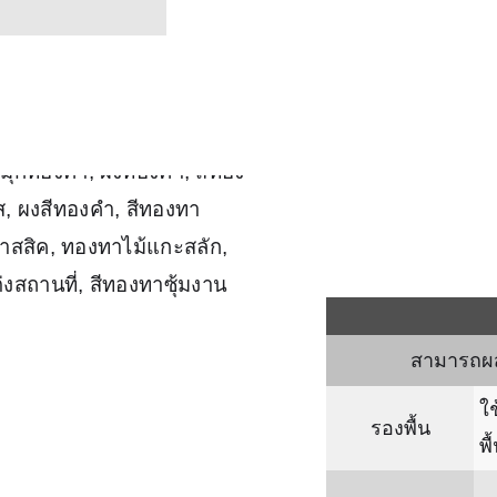
สามารถผสมก
ใช
รองพื้น
พื