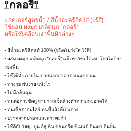
"กลอรี่"
แลคเกอร์สูตรน้ำ / สีน้ำอะครีลิคใส (ไร้สี)
ใช้ผสม ผงมุก เกล็ดมุก "กลอรี่"
หรือใช้เคลือบเงาพื้นผิวต่างๆ
• สีน้ำอะครีลิคแท้ 100% (ชนิดโปร่งใส ไร้สี)
• ผสม ผงมุก เกล็ดมุก "กลอรี่" แล้วทา/พ่น ได้เลย โดยไม่ต้อง
รองพื้น
• ใช้ได้ทั้ง ภายใน-ภายนอกอาคาร ทนแดด-ฝน
• ทาง่าย พ่นง่าย แห้งไว
• ไม่มีกลิ่นฉุน
• ทนต่อการขัดถู สามารถเช็ดล้างทำความสะอาดได้
• ทนเชื้อราตะไคร้ ทนพื้นผิวที่เป็นด่าง
• ปราศจากปรอทและสารตะกั่ว
• ใช้ดีกับวัสดุ : ปูน อิฐ หิน คอนกรีต ซีเมนต์ ดินเผา ดินปั้น