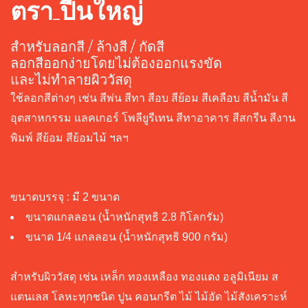
ตรา ปืนใหญ่
สำหรับลอกสี / ล้างสี / กัดสี
ลอกสีออกง่ายโดยไม่ต้องออกแรงขัด
และไม่ทำลายผิววัสดุ
ใช้ลอกสีต่างๆ เช่น สีพ่น สีทา สีอบ สีย้อม สีเคลือบ สีน้ำมัน สี
อุตสาหกรรม แลคเกอร์ โพลียูรีเทน สีทาอาคาร สีสกรีน สีงาน
พิมพ์ สีย้อม สีย้อมไม้ ฯลฯ
ขนาดบรรจุ : มี 2 ขนาด
ขนาดแกลลอน (น้ำหนักสุทธิ 2.8 กิโลกรัม)
ขนาด 1/4 แกลลอน (น้ำหนักสุทธิ 900 กรัม)
สำหรับผิววัสดุ เช่น เหล็ก ทองเหลือง ทองแดง อลูมิเนียม ส
แตนเลส โลหะทุกชนิด ปูน คอนกรีต ไม้ ไม้อัด ไม้สังเคราะห์