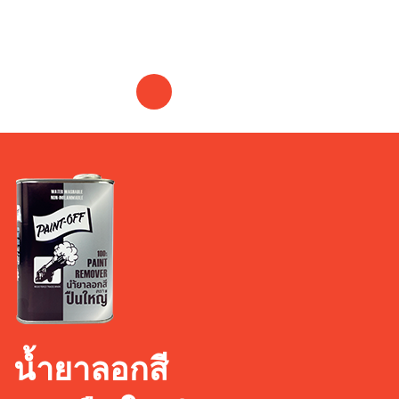
GLORY
น้ำยาลอกสี