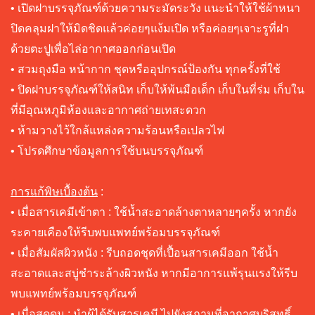
• เปิดฝาบรรจุภัณฑ์ด้วยความระมัดระวัง แนะนำให้ใช้ผ้าหนา
ปิดคลุมฝาให้มิดชิดแล้วค่อยๆแง้มเปิด หรือค่อยๆเจาะรูที่ฝา
ด้วยตะปูเพื่อไล่อากาศออกก่อนเปิด
• สวมถุงมือ หน้ากาก ชุดหรืออุปกรณ์ป้องกัน ทุกครั้งที่ใช้
• ปิดฝาบรรจุภัณฑ์ให้สนิท เก็บให้พ้นมือเด็ก เก็บในที่ร่ม เก็บใน
ที่มีอุณหภูมิห้องและอากาศถ่ายเทสะดวก
• ห้ามวางไว้ใกล้แหล่งความร้อนหรือเปลวไฟ
• โปรดศึกษาข้อมูลการใช้บนบรรจุภัณฑ์
การแก้พิษเบื้องต้น
:
• เมื่อสารเคมีเข้าตา : ใช้น้ำสะอาดล้างตาหลายๆครั้ง หากยัง
ระคายเคืองให้รีบพบแพทย์พร้อมบรรจุภัณฑ์
• เมื่อสัมผัสผิวหนัง : รีบถอดชุดที่เปื้อนสารเคมีออก ใช้น้ำ
สะอาดและสบู่ชำระล้างผิวหนัง หากมีอาการแพ้รุนแรงให้รีบ
พบแพทย์พร้อมบรรจุภัณฑ์
• เมื่อสูดดม : นำผู้ได้รับสารเคมี ไปยังสภานที่อากาศบริสุทธิ์