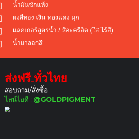
น้ำมันซักแห้ง
ผงสีทอง เงิน ทองแดง มุก
แลคเกอร์สูตรน้ำ / สีอะครีลิค (ใส ไร้สี)
น้ำยาลอกสี
ส่งฟรี ทั่วไทย
สอบถาม/สั่งซื้อ
ไลน์ไอดี :
@GOLDPIGMENT