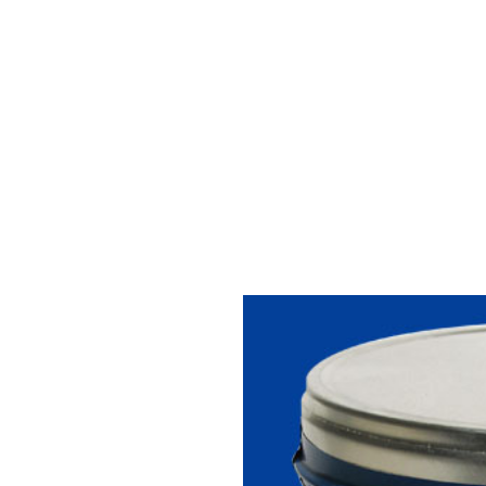
ผงสีทอง สีเงิน สีทองแดง สีมุก
สีย้