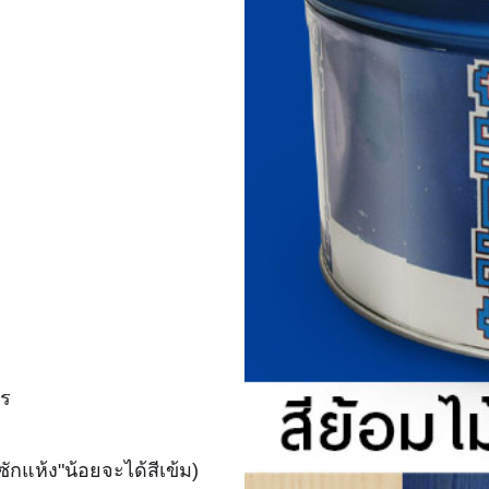
าร
ักแห้ง"น้อยจะได้สีเข้ม)