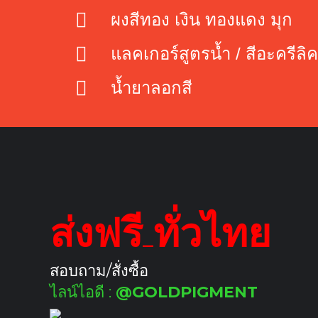
ผงสีทอง เงิน ทองแดง มุก
แลคเกอร์สูตรน้ำ / สีอะครีลิค 
น้ำยาลอกสี
ส่งฟรี ทั่วไทย
สอบถาม/สั่งซื้อ
ไลน์ไอดี :
@GOLDPIGMENT