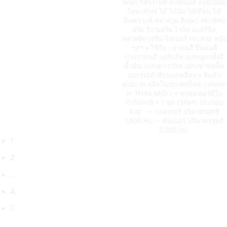
เหล็ก กัลวาไนซ์ สแตนเลส อลูมิเนียม
โลหะต่างๆ ไม้ ไม้อัด ไม้เทียม ไม้
สังเคราะห์ พลาสวูด ดินเผา สมาร์ทบ
อร์ด วีว่าบอร์ด ไวนิล อะครีลิค
พลาสติก เรซิ่น ไฟเบอร์ กระดาษ หนัง
ฯลฯ • ใช้กับ : กาพ่นสี ปืนพ่นสี
ปากกาพ่นสี แอร์บลัช แปรงลูกกลิ้งสี
น้ำมัน แปรงทาวานิช แปรงทาแชล็ค
อุปกรณ์ทำสีประเภทอื่นๆ • สินค้า
คุณภาพ ผลิตในประเทศไทย ( made
in THAILAND ) • ทุกออเดอร์มีใบ
กำกับภาษี • 1 ชุด (3ลิตร) ประกอบ
ด้วย : -- แลคเกอร์ ปริมาตรสุทธิ
1,000 mL -- ทินเนอร์ ปริมาตรสุทธิ
2,000 mL
1
2
…
4