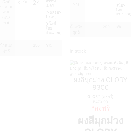
24
ตาราง
เนื้อที่
สูงสุด
ทา)
เมตร
(เนื้อที่
ปกคลุม
โดย
งาน
(ทดสอบที่
ประมาณ
1 รอบ)
(พ่น/
ทา)
(เนื้อที่
น้ำหนัก
250
กรัม
โดย
สุทธิ
ประมาณ)
น้ำหนัก
250
กรัม
สุทธิ
In stock
ผงสีมุกม่วง GLORY
9300
GLORY (กลอรี่)
฿
470.00
*ส่งฟรี
ผงสีมุกม่วง