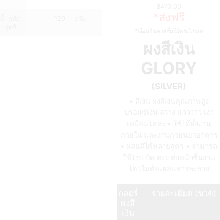
฿
470.00
*ส่งฟรี
น้ำหนัก
120
กรัม
สุทธิ
*เงื่อนไขตามที่บริษัทฯกำหนด
ผงสีเงิน
GLORY
(SILVER)
• สีเงิน ผงสีเงินคุณภาพสูง
บรอนซ์เงิน สว่าง แวววาว เงา
เหมือนโลหะ • ใช้ได้ทั้งงาน
ภายใน และงานภายนอกอาคาร
• ผสมสีได้หลายสูตร • สามารถ
ใช้โรย ปัด ตกแต่งหน้าชิ้นงาน
โดยไม่ต้องผสมสารละลาย
กลอรี่
รายละเอียด (ขวด)
ผงสี
เงิน