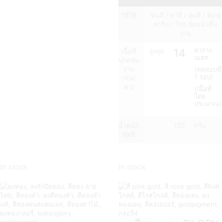
วิธีใช้
พ่นสี / ทาสี / จุ่มสี / พิมพ์
สกรีน / โรย ปัดหน้าชิ้น
งาน
14
ตาราง
เนื้อที่
สูงสุด
เมตร
ปกคลุม
งาน
(ทดสอบที่
1 รอบ)
(พ่น/
ทา)
(เนื้อที่
โดย
ประมาณ)
น้ำหนัก
120
กรัม
สุทธิ
In stock
In stock