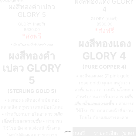
ผงสีทองแดง GLORY
ผงสีทองคำเปลว
4
GLORY 5
GLORY (กลอรี่)
GLORY (กลอรี่)
฿
580.00
*ส่งฟรี
฿
630.00
*ส่งฟรี
ผงสีทองแดง
*เงื่อนไขตามที่บริษัทฯกำหนด
GLORY 4
ผงสีทองคำ
เปลว
GLORY
(PURE COPPER 4)
• ผงสีทองแดง (สี pink gold -
5
rose gold) คุณภาพสูง เงา
สะท้อน แวววาว เหมือนโลหะ •
(STERLING GOLD 5)
สำหรับงานภายในอาคาร
หลีก
• ผงทอง ผงสีทองคำเข้ม ทอง
เลี่ยงน้ำและความชื้น
• สามารถ
คลาสสิค หรูหรา เงาเหมือนโลหะ
ใช้โรย ปัด ตกแต่งหน้าชิ้นงาน
• สำหรับงานภายในอาคาร
หลีก
โดยไม่ต้องผสมสารละลาย
เลี่ยงน้ำและความชื้น
• สามารถ
ใช้โรย ปัด ตกแต่งหน้าชิ้นงาน
กลอรี่
รายละเอียด (ขวด)
โดยไม่ต้องผสมสารละลาย