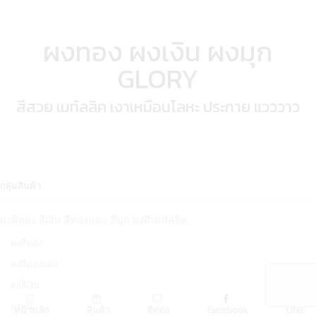
ผงทอง ผงเงิน ผงมุก
GLORY
สีสวย เมทัลลิค เงาเหมือนโลหะ ประกาย แวววาว
กลุ่มสินค้า
ผงสีทอง สีเงิน สีทองแดง สีมุก ผงสีเมทัลลิค
ผงสีทอง
ผงสีทองแดง
ผงสีเงิน
ผงมุก
หน้าหลัก
สินค้า
ติดต่อ
facebook
LINE