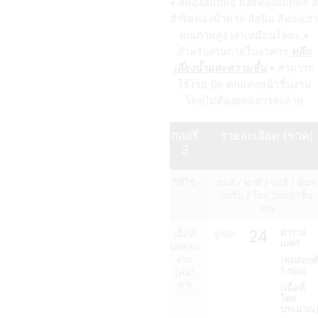
• สีทองสัมฤทธิ์ ผงสีทองสัมฤทธิ์ สี
สำริดทองน้ำตาล สีสนิม สีทองเก่า
คุณภาพสูง เงาเหมือนโลหะ •
สำหรับงานภายในอาคาร
หลีก
เลี่ยงน้ำและความชื้น
• สามารถ
ใช้โรย ปัด ตกแต่งหน้าชิ้นงาน
โดยไม่ต้องผสมสารละลาย
กลอรี่
รายละเอียด (ขวด)
3
วิธีใช้
พ่นสี / ทาสี / จุ่มสี / พิมพ์
สกรีน / โรย ปัดหน้าชิ้น
งาน
24
ตาราง
เนื้อที่
สูงสุด
เมตร
ปกคลุม
งาน
(ทดสอบที
1 รอบ)
(พ่น/
ทา)
(เนื้อที่
โดย
ประมาณ