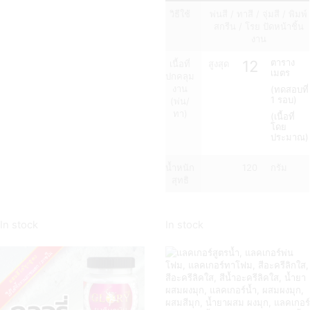
วิธีใช้
พ่นสี / ทาสี / จุ่มสี / พิมพ์
สกรีน / โรย ปัดหน้าชิ้น
งาน
12
ตาราง
เนื้อที่
สูงสุด
เมตร
ปกคลุม
งาน
(ทดสอบที่
1 รอบ)
(พ่น/
ทา)
(เนื้อที่
โดย
ประมาณ)
น้ำหนัก
120
กรัม
สุทธิ
In stock
In stock