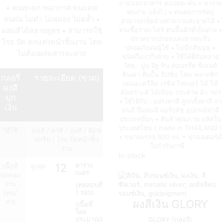
ภายนอกอาคาร ทนแดด-ฝน • ทาง่าย
• ทนทุกสภาพอากาศ ทนแดด
พ่นง่าย แห้งไว • ทนต่อการขัดถู
ทนฝน ไม่ดำ ไม่หมอง ไม่คล้ำ •
สามารถเช็ดล้างทำความสะอาดได้ •
ทนเชื้อราตะไคร้ ทนพื้นผิวที่เป็นด่าง •
ผสมสีได้หลายสูตร • สามารถใช้
ปราศจากปรอทและสารตะกั่ว
โรย ปัด ตกแต่งหน้าชิ้นงาน โดย
ปลอดภัยต่อผู้ใช้ • ไม่มีกลิ่นฉุน •
ไม่ต้องผสมสารละลาย
ชนิดกึ่งเงากึ่งด้าน • ใช้ได้ดีกับหลาย
วัสดุ : ปูน อิฐ หิน คอนกรีต ซีเมนต์
ดินเผา ดินปั้น ยิปซั่ม โฟม พลาสติก
กลอรี่
รายละเอียด (ขวด)
แผ่นอะครีลิค เรซิ่น ไฟเบอร์ ไม้ ไม้
ผงสี
สังเคราะห์ ไม้เทียม กระดาษ ผ้า ฯลฯ
มุก
• ใช้ได้กับ : แปรงทาสี ลูกกลิ้งทาสี กา
เงิน
พ่นสี ปืนพ่นสี แอร์บลัช อุปกรณ์ทำสี
ประเภทอื่นๆ • สินค้าคุณภาพ ผลิตใน
ประเทศไทย ( made in THAILAND )
วิธีใช้
พ่นสี / ทาสี / จุ่มสี / พิมพ์
• ขนาดบรรจุ 800 mL • ทุกออเดอร์มี
สกรีน / โรย ปัดหน้าชิ้น
ใบกำกับภาษี
งาน
In stock
12
ตาราง
เนื้อที่
สูงสุด
เมตร
ปกคลุม
งาน
(ทดสอบที่
1 รอบ)
(พ่น/
ผงสีเงิน GLORY
ทา)
(เนื้อที่
โดย
ประมาณ)
GLORY (กลอรี่)