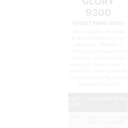
GLORY
9300
(VIOLET PEARL 9300)
• สีม่วง ผงมุกสีม่วง สีม่วงเมทัล
ลิค สีม่วงโลหะ สีสวยสว่าง เงา
เหมือนโลหะ • ใช้ได้ทั้งงาน
ภายใน และงานภายนอกอาคาร
• ทนทุกสภาพอากาศ ทนแดด
ทนฝน ไม่ดำ ไม่หมอง ไม่คล้ำ •
ผสมสีได้หลายสูตร • สามารถใช้
โรย ปัด ตกแต่งหน้าชิ้นงาน โดย
ไม่ต้องผสมสารละลาย
กลอรี่
รายละเอียด (ขวด)
9300
วิธีใช้
พ่นสี / ทาสี / จุ่มสี / พิมพ์
สกรีน / โรย ปัดหน้าชิ้น
งาน