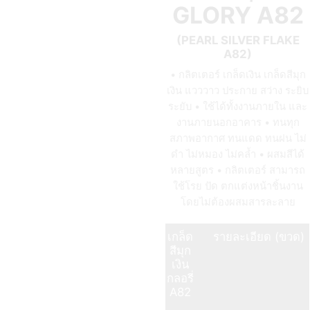
GLORY A82
(PEARL SILVER FLAKE
A82)
• กลิตเตอร์ เกล็ดเงิน เกล็ดสีมุก
เงิน แวววาว ประกาย สว่าง ระยิบ
ระยับ • ใช้ได้ทั้งงานภายใน และ
งานภายนอกอาคาร • ทนทุก
สภาพอากาศ ทนแดด ทนฝน ไม่
ดำ ไม่หมอง ไม่คล้ำ • ผสมสีได้
หลายสูตร • กลิตเตอร์ สามารถ
ใช้โรย ปัด ตกแต่งหน้าชิ้นงาน
โดยไม่ต้องผสมสารละลาย
เกล็ด
รายละเอียด (ขวด)
สีมุก
เงิน
กลอรี่
A82