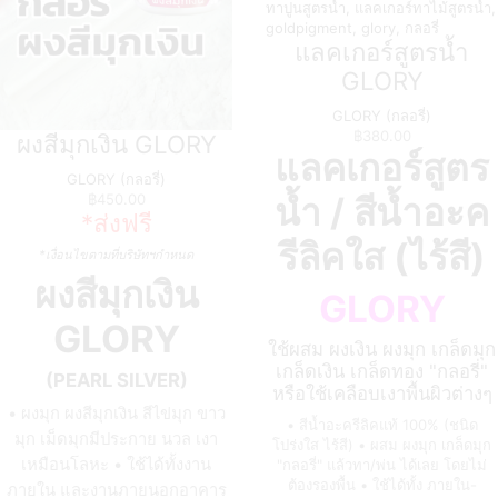
แลคเกอร์สูตรน้ำ
GLORY
GLORY (กลอรี่)
฿
380.00
ผงสีมุกเงิน GLORY
แลคเกอร์สูตร
GLORY (กลอรี่)
฿
450.00
น้ำ / สีน้ำอะค
*ส่งฟรี
รีลิคใส (ไร้สี)
*เงื่อนไขตามที่บริษัทฯกำหนด
ผงสีมุกเงิน
GLORY
GLORY
ใช้ผสม ผงเงิน ผงมุก เกล็ดมุก
เกล็ดเงิน เกล็ดทอง "กลอรี่"
(PEARL SILVER)
หรือใช้เคลือบเงาพื้นผิวต่างๆ
• ผงมุก ผงสีมุกเงิน สีไข่มุก ขาว
• สีน้ำอะครีลิคแท้ 100% (ชนิด
มุก เม็ดมุกมีประกาย นวล เงา
โปร่งใส ไร้สี) • ผสม ผงมุก เกล็ดมุก
เหมือนโลหะ • ใช้ได้ทั้งงาน
"กลอรี่" แล้วทา/พ่น ได้เลย โดยไม่
ต้องรองพื้น • ใช้ได้ทั้ง ภายใน-
ภายใน และงานภายนอกอาคาร