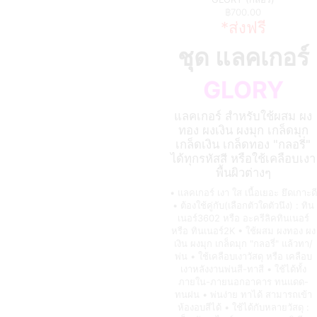
฿
700.00
*ส่งฟรี
ชุด แลคเกอร์
GLORY
แลคเกอร์ สำหรับใช้ผสม ผง
ทอง ผงเงิน ผงมุก เกล็ดมุก
เกล็ดเงิน เกล็ดทอง "กลอรี่"
ได้ทุกรหัสสี หรือใช้เคลือบเงา
พื้นผิวต่างๆ
• แลคเกอร์ เงา ใส เนื้อเยอะ ยึดเกาะดี
• ต้องใช้คู่กับ(เลือกตัวใดตัวนึง) : ทิน
เนอร์3602 หรือ อะครีลิคทินเนอร์
หรือ ทินเนอร์2K • ใช้ผสม ผงทอง ผง
เงิน ผงมุก เกล็ดมุก "กลอรี่" แล้วทา/
พ่น • ใช้เคลือบเงาวัสดุ หรือ เคลือบ
เงาหลังงานพ่นสี-ทาสี • ใช้ได้ทั้ง
ภายใน-ภายนอกอาคาร ทนแดด-
ทนฝน • พ่นง่าย ทาได้ สามารถเข้า
ห้องอบสีได้ • ใช้ได้กับหลายวัสดุ :