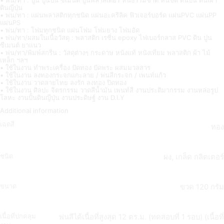
• พ่น/ทา : ปูน ปูนปั้น ซีเมนต์ ปูนพลาสเตอร์ หินธรรมชาติ หินขัด ดินปั้น ดินเผา
ดินญีปุ่น
• พ่น/ทา : แผ่นพลาสติกทุกชนิด แผ่นอะครีลิค ฟิวเจอร์บอร์ด แผ่นPVC แผ่นPP
แผ่นPS
• พ่น/ทา : โฟมทุกชนิด แผ่นโฟม โฟมยาง โฟมอัด
• พ่น/ทา/ผสมในเนื้อวัสดุ : พลาสติก เรซิ่น epoxy ไฟเบอร์กลาส PVC ดิน ปูน
ซีเมนต์ ยาแนว
• พ่น/ทา/พิมพ์สกรีน : วัสดุต่างๆ กระดาษ หนังแท้ หนังเทียม พลาสติก ผ้า ไม้
เหล็ก ฯลฯ
• ใช้ในงาน ทำพระเครื่อง ปัดทอง ปัดพระ ผสมมวลสาร
• ใช้ในงาน ลงทองกระจกแกะลาย / พ่นสีกระจก / เพนท์แก้ว
• ใช้ในงาน วาดลายไทย ลงรัก ลงทอง ปิดทอง
• ใช้ในงาน ศิลปะ จิตรกรรม วาดสีน้ำมัน เพนท์สี งานประติมากรรม งานหล่อรูป
โลหะ งานปั้นดินญีปุ่น งานประดิษฐ์ งาน D.I.Y
Additional information
เฉดสี
ทอง
ชนิด
ผง, เกล็ด กลิตเตอร์
ขนาด
ขวด 120 กรัม
เนื้อที่ปกคลุม
พ่นสีได้เนื้อที่สูงสุด 12 ตร.ม. (ทดสอบที่ 1 รอบ) (เนื้อที่