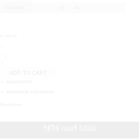
น้ำหนักสุทธิ
120
กรัม
In stock
ผง
สี
มุก
ทอง
GLORY
ADD TO CART
5000
Description
quantity
Additional information
Description
เกล็ดทอง กลอรี่ 5000
วิธีใช้ กลอรี่ 5000