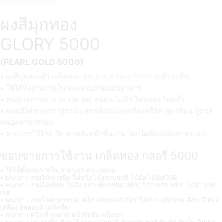
ผงสีมุกทอง
GLORY 5000
(PEARL GOLD 5000)
• ผงสีมุกทองคำ เกล็ดทอง ประกาย สว่าง แวววาว ระยิบระยับ
• ใช้ได้ทั้งงานภายใน และงานภายนอกอาคาร
• ทนทุกสภาพอากาศ ทนแดด ทนฝน ไม่ดำ ไม่หมอง ไม่คล้ำ
• ผสมสีได้ทุกสูตร (สูตรน้ำ สูตรน้ำมัน สูตรสีอะครีลิค สูตรสีพ่น สูตรสี
พ่นอุตสาหกรรม)
• สามารถใช้โรย ปัด ตกแต่งหน้าชิ้นงาน โดยไม่ต้องผสมสารละลาย
ขอบข่ายการใช้งาน เกล็ดทอง กลอรี่ 5000
• ใช้ได้ทั้งงานภายใน ภายนอก ทนแดดฝน
• พ่น/ทา : งานไม้ทุกชนิด ไม้จริง ไม้ธรรมชาติ ไม้อัด ไม้อัดOSB
• พ่น/ทา : งานไม้เทียม ไม้สังเคราะห์ทุกชนิด WPC วีว่าบอร์ด MDF ไม้ฝา ลามิ
เนต
• พ่น/ทา : งานโลหะทุกชนิด เหล็ก สแตนเลส กัลวาไนซ์ อะลูมิเนียม สังกะสี ทอง
เหลือง อัลลอยด์ เมทัลชีท
• พ่น/ทา : ผนัง ฝ้าเพดาน ผนังยิปซั่ม ผนังเบา