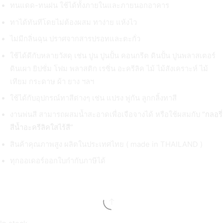
ทนแดด-ทนฝน ใช้ได้ทั้งภายในและภายนอกอาคาร
ทาได้ทันทีโดยไม่ต้องผสม ทาง่าย แห้งไว
ไม่มีกลิ่นฉุน ปราศจากสารปรอทและตะกั่ว
ใช้ได้ดีกับหลายวัสดุ เช่น ปูน ปูนปั้น คอนกรีต ดินปั้น ปูนพลาสเตอร์
ดินเผา ยิปซั่ม โฟม พลาสติก เรซิ่น อะครีลิค ไม้ ไม้สังเคราะห์ ไม้
เทียม กระดาษ ผ้า ยาง ฯลฯ
ใช้ได้กับอุปกรณ์ทาสีต่างๆ เช่น แปรง พู่กัน ลูกกลิ้งทาสี
งานพ่นสี สามารถผสมน้ำสะอาดเพื่อเจือจางได้ หรือใช้ผสมกับ
“กลอรี่
สีน้ำอะครีลิคใสไร้สี”
สินค้าคุณภาพสูง ผลิตในประเทศไทย ( made in THAILAND )
ทุกออเดอร์ออกใบกำกับภาษีได้