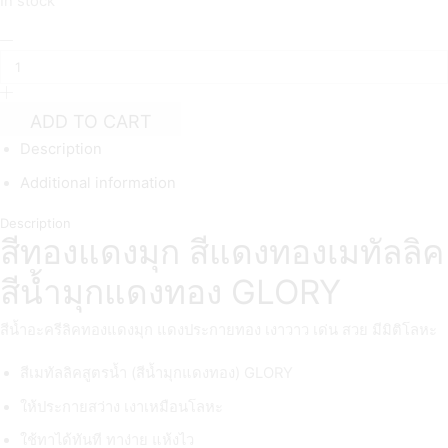
In stock
สี
เมทั
ล
ลิค
สูตร
ADD TO CART
น้ำ
Description
GLORY
สี
Additional information
แดง
ทอง
quantity
Description
สีทองแดงมุก สีแดงทองเมทัลลิค
สีน้ำมุกแดงทอง GLORY
สีน้ำอะครีลิคทองแดงมุก แดงประกายทอง เงาวาว เด่น สวย มีมิติโลหะ
สีเมทัลลิคสูตรน้ำ (สีน้ำมุกแดงทอง) GLORY
ให้ประกายสว่าง เงาเหมือนโลหะ
ใช้ทาได้ทันที ทาง่าย แห้งไว