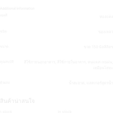
Additional information
เฉดสี
ทองแดง
ชนิด
ของเหลว
ขนาด
ขวด 150 มิลลิลิตร
คุณสมบัติ
สีใช้ภายนอกอาคาร, สีใช้ภายในอาคาร, ทนแดด-ทนฝน,
เหมือนโลหะ
ตัวผสม
น้ำสะอาด, แลคเกอร์สูตรน้ำ
สินค้าน่าสนใจ
n stock
In stock