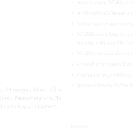
ทนแดด-ทนฝน ใช้ได้ทั้ง
ทาได้ทันทีโดยไม่ต้องผสม ท
ไม่มีกลิ่นฉุน ปราศจากสาร
ใช้ได้ดีกับหลายวัสดุ เช่น ป
พลาสติก เรซิ่น อะครีลิค ไม
ใช้ได้กับอุปกรณ์ทาสีต่างๆ เช
งานพ่นสี สามารถผสมน้ำสะอ
สินค้าคุณภาพสูง ผลิตในป
ทุกออเดอร์ออกใบกำกับภาษี
In stock