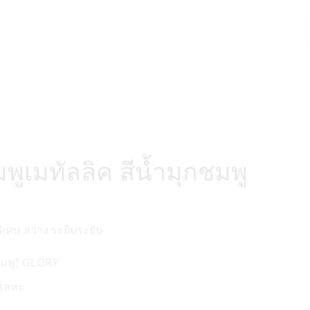
มพูเมทัลลิค สีน้ำมุกชมพู
ิเศษ สว่าง ระยิบระยับ
กชมพู) GLORY
นโลหะ