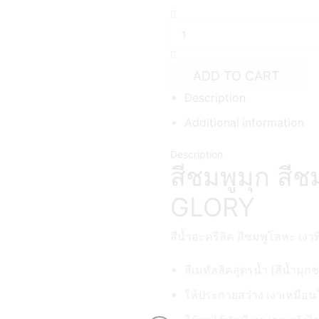
สี
เมทั
ล
ลิค
สูตร
ADD TO CART
น้ำ
Description
GLORY
สีชมพู
Additional information
มุก
quantity
Description
สีชมพูมุก สีช
GLORY
สีน้ำอะครีลิค สีชมพูโลหะ เงาพ
สีเมทัลลิคสูตรน้ำ (สีน้ำมุ
ให้ประกายสว่าง เงาเหมือ