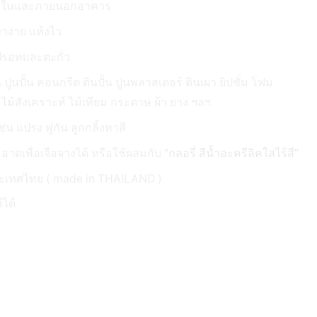
ภายในและภายนอกอาคาร
าง่าย แห้งไว
ปรอทและตะกั่ว
ูน ปูนปั้น คอนกรีต ดินปั้น ปูนพลาสเตอร์ ดินเผา ยิปซั่ม โฟม
้ ไม้สังเคราะห์ ไม้เทียม กระดาษ ผ้า ยาง ฯลฯ
่น แปรง พู่กัน ลูกกลิ้งทาสี
าดเพื่อเจือจางได้ หรือใช้ผสมกับ
“กลอรี่ สีน้ำอะครีลิคใสไร้สี”
ระเทศไทย ( made in THAILAND )
ได้