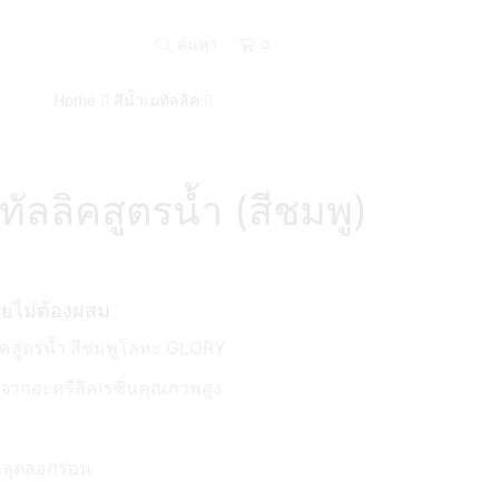
ค้นหา
0
Home
สีน้ำเมทัลลิค
มทัลลิคสูตรน้ำ (สีชมพู)
ดยไม่ต้องผสม
ลลิคสูตรน้ำ สีชมพูโลหะ GLORY
ตจากอะครีลิคเรซิ่นคุณภาพสูง
หลุดลอกร่อน