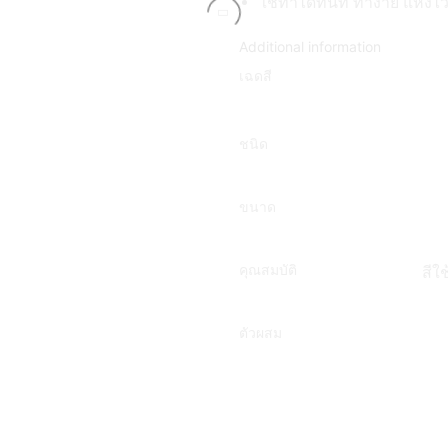
ใช้ทาได้ทันที ทาง่าย แห้งไ
Additional information
เฉดสี
ชนิด
ขนาด
คุณสมบัติ
สีใ
ตัวผสม