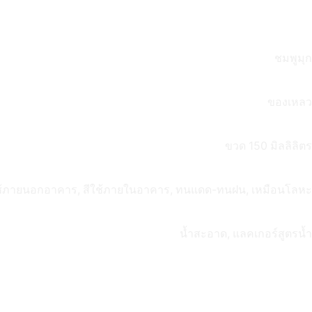
ว
ชมพูมุก
ของเหลว
ขวด 150 มิลลิลิตร
ช้ภายนอกอาคาร, สีใช้ภายในอาคาร, ทนแดด-ทนฝน, เหมือนโลหะ
น้ำสะอาด, แลคเกอร์สูตรน้ำ