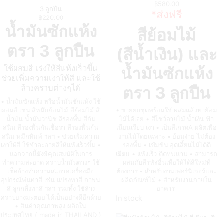
฿
580.00
3 ลูกปืน
*ส่งฟรี
฿
220.00
น้ำมันซักแห้ง
สีย้อมไม้
ตรา 3 ลูกปืน
(สีน้ำเงิน) และ
ใช้ผสมสี เร่งให้สีแห้งเร็วขึ้น
น้ำมันซักแห้ง
ช่วยเพิ่มความเงาให้สี และใช้
ล้างคราบต่างๆได้
ตรา 3 ลูกปืน
• น้ำมันซักแห้ง หรือน้ำมันชักแห้ง ใช้
ผสมสี เช่น สีหมึกย้อมไม้ สีย้อมไม้ สี
• ขายยกชุดพร้อมใช้ ผสมแล้วทาย้อม
น้ำมัน น้ำมันวานิช สีรองพื้น สีกัน
ไม้ได้เลย • สีโชว์ลายไม้ น้ำเงิน ฟ้า
สนิม สีรองพื้นกันเชื้อรา สีรองพื้นกัน
เนียนเรียบ เงา • เป็นสีเกรดA ผลิตเพื่อ
สนิม หมึกพิมพ์ ฯลฯ • ช่วยเพิ่มความ
งานไม้โดยเฉพาะ • ย้อมง่าย ไม่ต้อง
เงาให้สี ใช้ทำละลายสีให้แห้งเร็วขึ้น •
รองพื้น • เข้มข้น อุดเสี้ยนไม้ได้ดี
นอกจากนี้ยังมีคุณสมบัติในการ
เยี่ยม • แห้งเร็ว ติดทนนาน • สามารถ
ทำความสะอาด คราบน้ำมันต่างๆ ใช้
ผสมกับสีรหัสอื่นเพื่อให้ได้สีใหม่ที่
เช็ดล้างทำความสะอาดเครื่องมือ
ต้องการ • สำหรับงานเฟอร์นิเจอร์และ
อุปกรณ์พ่นทาสี เช่น แปรงทาสี กาพ่น
ผลิตภัณฑ์ไม้ • สำหรับงานภายใน
สี ลูกกลิ้งทาสี ฯลฯ รวมทั้ง ใช้ล้าง
อาคาร
คราบยางมะตอย ได้เป็นอย่างดีอีกด้วย
In stock
• สินค้าคุณภาพสูง ผลิตใน
ประเทศไทย ( made in THAILAND )