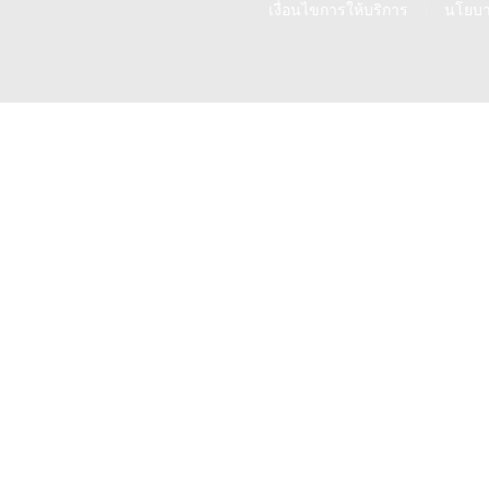
Facebook
Instagram
Tik-
Line
Youtube
เงื่อนไขการให้บริการ
นโยบา
tok