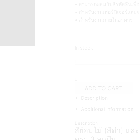
• สามารถผสมกับสีรหัสอื่นเพื่อใ
• สำหรับงานเฟอร์นิเจอร์และผ
• สำหรับงานภายในอาคาร
In stock
สี
ย้อม
ไม้
สีดำ
และ
ADD TO CART
น้ำมัน
Description
ซักแห้ง
ตรา
Additional information
3
ลูกปืน
Description
(ชุด
สีย้อมไม้ (สีดำ) และ
พร้อม
ใช้)
ตรา 3 ลูกปืน