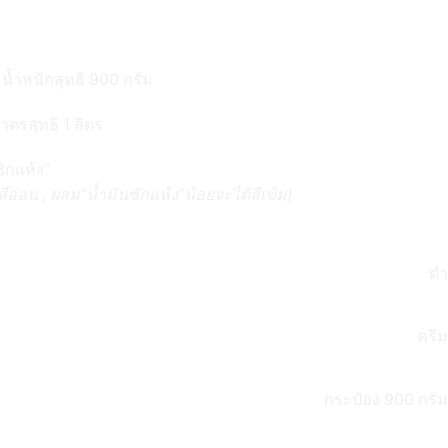
 น้ำหนักสุทธิ 900 กรัม
าตรสุทธิ 1 ลิตร
ักแห้ง”
อ่อน , ผสม”น้ำมันซักแห้ง”น้อยจะได้สีเข้ม)
ดำ
ครีม
กระป๋อง 900 กรัม