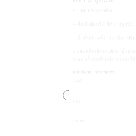
quantity
• 1 ชุด ประกอบด้วย
—สีหมึกย้อมไม้ สีดำ “3ลูกปืน”
—น้ำมันซักแห้ง “3ลูกปืน” ปริม
• ผสมหรือเจือจางด้วย “น้ำมันซ
(ผสม”น้ำมันซักแห้ง”มากจะได้สี
Additional information
เฉดสี
ชนิด
ขนาด