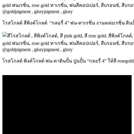
โรสโกลด์ สีพิงค์โกลด์ “กลอรี่ 4” พ่น-ทาเรซิ่น งานหล่อเรซิ่น ดิ
โรสโกลด์ พิงค์โกลด์ พ่น-ทาดินปั้น ปูนปั้น “กลอรี่ 4” ให้สี roseg