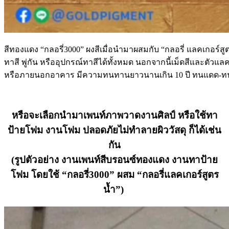
สีทองแดง “กลอรี่3000” ผงสีเมื่อนำมาผสมกับ “กลอรี่ แลคเกอร์สู
ทาสี พู่กัน หรืออุปกรณ์ทาสีได้ทั้งหมด นอกจากนี้เม็ดสีและตัวแ
หรือภายนอกอาคาร มีความทนทานยาวนานเกิน 10 ปี ทนแดด-
หรือจะเลือกนำมาเพนท์ภาพวาดงานศิลป์ หรือใช้ทา
ป้ายโฟม งานโฟม ปลอดภัยไม่ทำลายผิววัสดุ ก็ได้เช่น
กัน
(รูปตัวอย่าง งานเพนท์สีบรอนซ์ทองแดง งานทาป้าย
โฟม โดยใช้ “กลอรี่3000” ผสม “กลอรี่แลคเกอร์สูตร
น้ำ”)