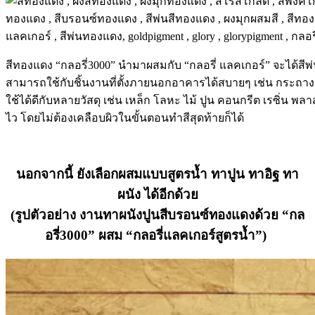
สีทองแดง “กลอรี่3000” นำมาผสมกับ “กลอรี่ แลคเกอร์” จะได้ส
สามารถใช้กับชิ้นงานที่ตั้งภายนอกอาคารได้สบายๆ เช่น กระถางตั้น
ใช้ได้ดีกับหลายวัสดุ เช่น เหล็ก โลหะ ไม้ ปูน คอนกรีต เรซิ่น พลาส
ไว โดยไม่ต้องเคลือบผิวในขั้นตอนทำสีสุดท้ายก็ได้
นอกจากนี้ ยังเลือกผสมแบบสูตรน้ำ ทาปูน ทาอิฐ ทา
ผนัง ได้อีกด้วย
(รูปตัวอย่าง งานทาผนังปูนสีบรอนซ์ทองแดงด้วย “กล
อรี่3000” ผสม “กลอรี่แลคเกอร์สูตรน้ำ”)