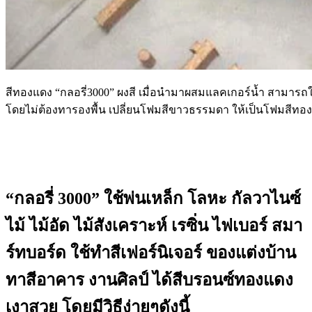
สีทองแดง “กลอรี่3000” ผงสี เมื่อนำมาผสมแลคเกอร์น้ำ สามารถใ
โดยไม่ต้องทารองพื้น เปลี่ยนโฟมสีขาวธรรมดา ให้เป็นโฟมสีทองแดง
“กลอรี่ 3000” ใช้พ่นเหล็ก โลหะ กัลวาไนซ์
ไม้ ไม้อัด ไม้สังเคราะห์ เรซิ่น ไฟเบอร์ สมา
ร์ทบอร์ด ใช้ทำสีเฟอร์นิเจอร์ ของแต่งบ้าน
ทาสีอาคาร งานศิลป์ ได้สีบรอนซ์ทองแดง
เงาสวย โดยมีวิธีง่ายๆดังนี้