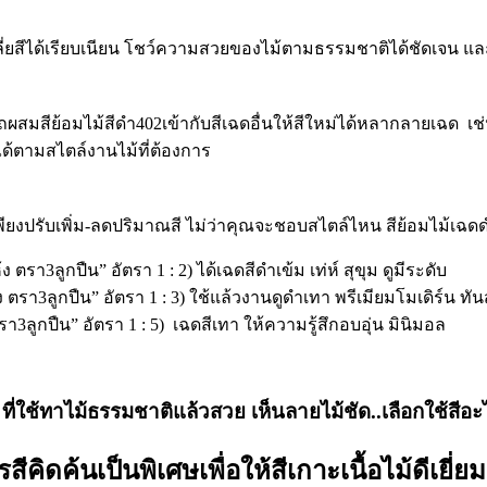
เกลี่ยสีได้เรียบเนียน โชว์ความสวยของไม้ตามธรรมชาติได้ชัดเจน และย
สมสีย้อมไม้สีดำ402เข้ากับสีเฉดอื่นให้สีใหม่ได้หลากลายเฉด เช่น 
ได้ตามสไตล์งานไม้ที่ต้องการ
งปรับเพิ่ม-ลดปริมาณสี ไม่ว่าคุณจะชอบสไตล์ไหน สีย้อมไม้เฉดดำน
ตรา3ลูกปืน” อัตรา 1 : 2) ได้เฉดสีดำเข้ม เท่ห์ สุขุม ดูมีระดับ
 ตรา3ลูกปืน” อัตรา 1 : 3) ใช้แล้วงานดูดำเทา พรีเมียมโมเดิร์น ทัน
รา3ลูกปืน” อัตรา 1 : 5) เฉดสีเทา ให้ความรู้สึกอบอุ่น มินิมอล
 ที่ใช้ทาไม้ธรรมชาติแล้วสวย เห็นลายไม้ชัด..เลือกใช้สีอะ
ีคิดค้นเป็นพิเศษเพื่อให้สีเกาะเนื้อไม้ดีเยี่ย