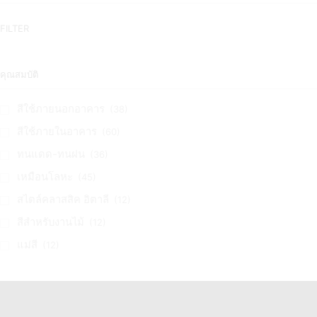
FILTER
คุณสมบัติ
สีใช้ภายนอกอาคาร
(38)
สีใช้ภายในอาคาร
(60)
ทนแดด-ทนฝน
(36)
เหมือนโลหะ
(45)
สไตล์คลาสสิค อิตาลี
(12)
สีสำหรับงานไม้
(12)
แม่สี
(12)