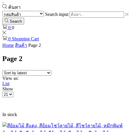
ค้นหา
Search input
Search
0
0
0
Shopping Cart
Home
สินค้า
Page 2
Page 2
View as:
List
Show
In stock