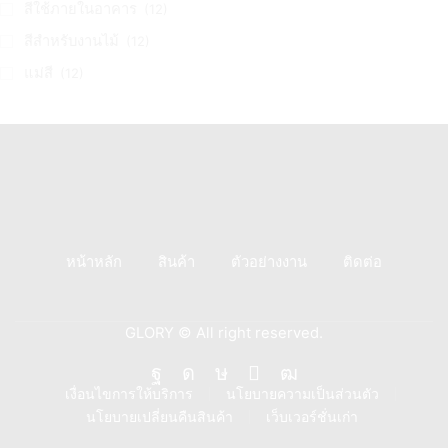
สีใช้ภายในอาคาร
(12)
สีสำหรับงานไม้
(12)
แม่สี
(12)
หน้าหลัก
สินค้า
ตัวอย่างงาน
ติดต่อ
GLORY © All right reserved.
Facebook
Instagram
Tik-
Line
Youtube
เงื่อนไขการให้บริการ
นโยบายความเป็นส่วนตัว
นโยบายเปลี่ยนคืนสินค้า
เว็บเวอร์ชั่นเก่า
tok