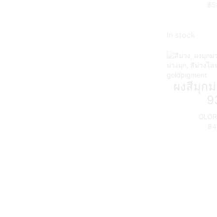
฿
5
In stock
ผงสีมุก
9
GLORY
฿
4