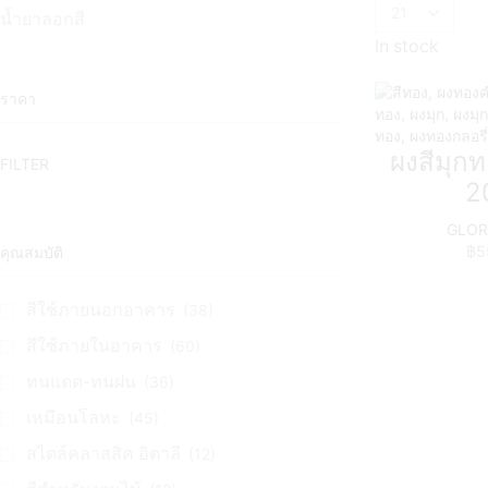
น้ำยาลอกสี
In stock
ราคา
Min
Max
ผงสีมุก
FILTER
price
price
2
GLORY
฿
5
คุณสมบัติ
สีใช้ภายนอกอาคาร
(38)
สีใช้ภายในอาคาร
(60)
ทนแดด-ทนฝน
(36)
เหมือนโลหะ
(45)
สไตล์คลาสสิค อิตาลี
(12)