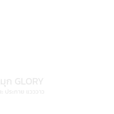
งมุก GLORY
ลหะ ประกาย แวววาว