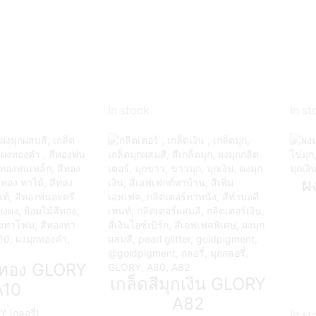
In stock
In st
ผ
ุกทอง GLORY
เกล็ดสีมุกเงิน GLORY
A10
A82
 (กลอรี่)
In st