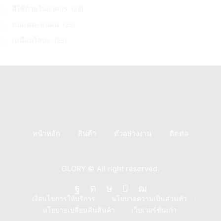
สีใช้ภายในอาคาร
(28)
ทนแดด-ทนฝน
(28)
เหมือนโลหะ
(25)
หน้าหลัก
สินค้า
ตัวอย่างงาน
ติดต่อ
GLORY © All right reserved.
Facebook
Instagram
Tik-
Line
Youtube
เงื่อนไขการให้บริการ
นโยบายความเป็นส่วนตัว
นโยบายเปลี่ยนคืนสินค้า
เว็บเวอร์ชั่นเก่า
tok