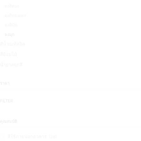
ผงสีทอง
ผงสีทองแดง
ผงสีเงิน
ผงมุก
สีน้ำเมทัลลิค
สีย้อมไม้
น้ำยาลอกสี
ราคา
FILTER
คุณสมบัติ
สีใช้ภายนอกอาคาร
(28)