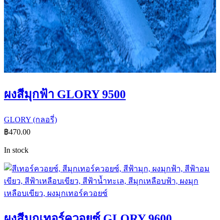
ผงสีมุกฟ้า GLORY 9500
GLORY (กลอรี่)
฿
470.00
In stock
ผงสีมุกเทอร์ควอยซ์ GLORY 9600