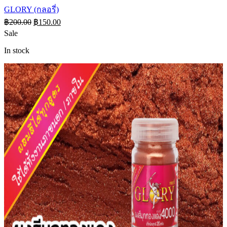
GLORY (กลอรี่)
฿
200.00
฿
150.00
Sale
In stock