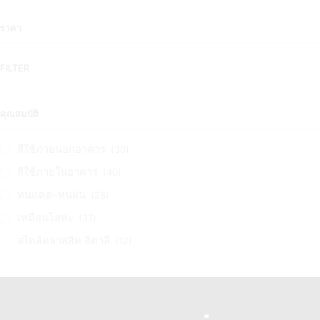
ราคา
FILTER
คุณสมบัติ
สีใช้ภายนอกอาคาร
(30)
สีใช้ภายในอาคาร
(40)
ทนแดด-ทนฝน
(28)
เหมือนโลหะ
(37)
สไตล์คลาสสิค อิตาลี
(12)